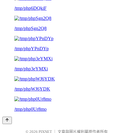
/tmp/php6DQkiF
/tmp/phpSgn2Q8
/tmp/phpYPnDYp
/tmp/php3eYMXi
/tmp/phpWJ6YDK
/tmp/php0Ur8mo
© 2026
PIXNET
｜
文章與圖片權利屬原作者所有