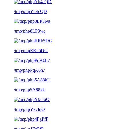
/tmp/phpYh4cQD
/tmp/php8LP3wa
/tmp/phpRRh5DG
/tmp/phpPqA6h7
/tmp/php5A88kU
/tmp/phpYkcfqO
/tmp/php4FgPfP