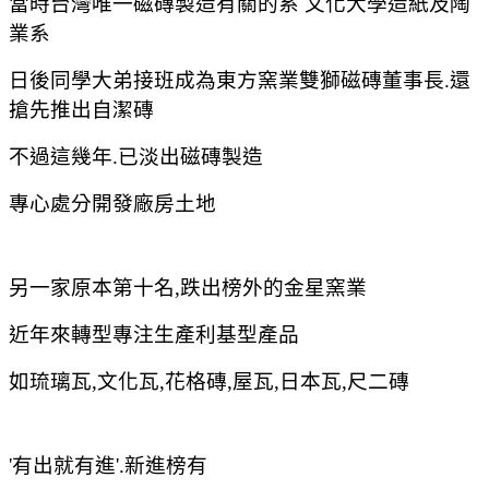
當時台灣唯一磁磚製造有關的系 文化大學造紙及陶
業系
日後同學大弟接班成為東方窯業雙獅磁磚董事長.
還
搶先推出自潔磚
不過這幾年.已淡出磁磚製造
專心處分開發廠房土地
另一家原本第十名,跌出榜外的金星窯業
近年來轉型專注生產利基型產品
如琉璃瓦,文化瓦,花格磚,屋瓦,日本瓦,尺二磚
'有出就有進'.新進榜有