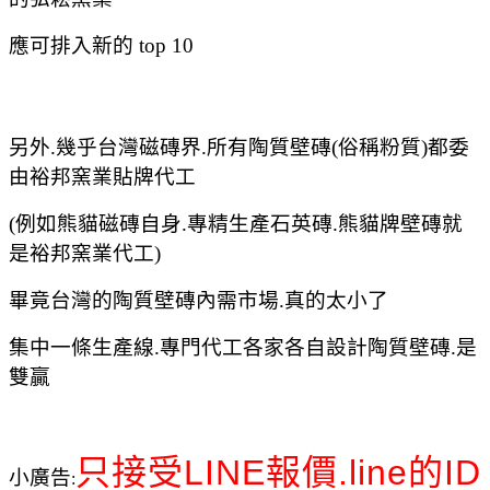
應可排入新的 top 10
另外.
幾乎台灣磁磚界.所有陶質壁磚(俗稱粉質)都委
由裕邦窯業貼牌代工
(例如熊貓磁磚自身.專精生產石英磚.熊貓牌壁磚就
是
裕邦窯業代工)
畢竟台灣的陶質壁磚內需市場.真的太小了
集中一條生產線.專門代工各家各自設計
陶質壁磚.是
雙贏
只接受LINE
報價.
line的ID
小廣告
: