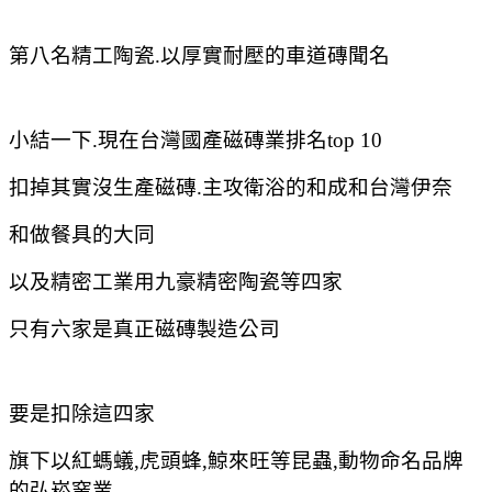
第八名精工陶瓷.以厚實耐壓的車道磚聞名
小結一下.現在台灣國產磁磚業排名top 10
扣掉其實沒生產磁磚.主攻衛浴的和成和台灣伊奈
和做餐具的大同
以及精密工業用九豪精密陶瓷等四家
只有六家是真正磁磚製造公司
要是扣除這四家
旗下以紅螞蟻,虎頭蜂,鯨來旺等昆蟲,動物命名品牌
的弘崧窯業