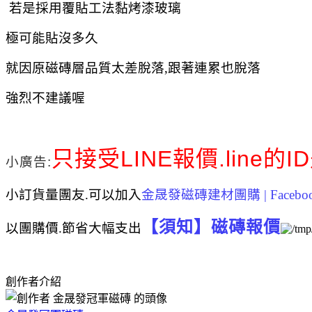
若是採用覆貼工法黏烤漆玻璃
極可能貼沒多久
就因原磁磚層品質太差脫落,跟著連累也脫落
強烈不建議喔
只接受LINE
報價.
line的I
小廣告:
小訂貨量團友.可以加入
金晟發磁磚建材團購 | Facebo
【須知】磁磚報價
以
團購價.節省大幅支出
創作者介紹