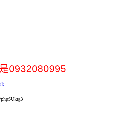
D是0932080995
ok