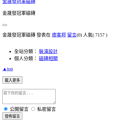
金晟發冠軍磁磚
金晟發冠軍磁磚
金晟發冠軍磁磚 發表在
痞客邦
留言
(0)
人氣(
7157
)
全站分類：
裝潢設計
個人分類：
磁磚相關
▲top
載入更多
公開留言
私密留言
發佈留言