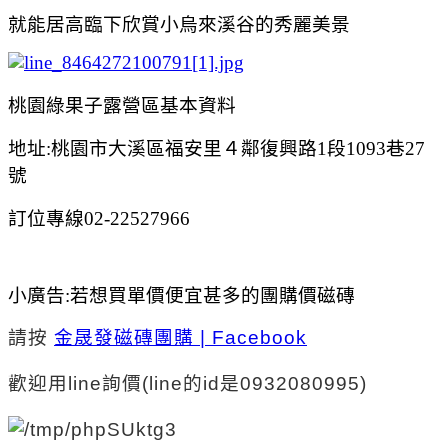
就能居高臨下欣賞小烏來溪谷的秀麗美景
桃園綠果子露營區基本資料
地址:桃園市大溪區福安里４鄰復興路1段1093巷27
號
訂位專線02-22527966
小廣告:
若想買單價便宜甚多的團購價磁磚
請按
金晟發磁磚團購 | Facebook
歡迎
用line
詢價
(line的id是0932080995)